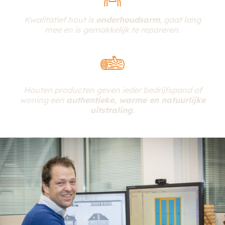
Kwalitatief hout is
onderhoudsarm
, gaat lang
mee en is gemakkelijk te repareren.
Houten producten geven ieder bedrijfspand of
woning een
authentieke, warme en natuurlijke
uitstraling
.