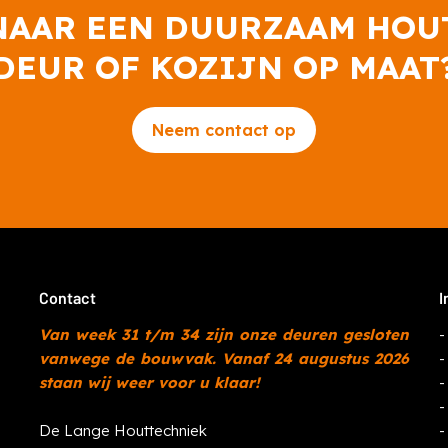
NAAR EEN DUURZAAM HOU
DEUR OF KOZIJN OP MAAT
Neem contact op
Contact
I
Van week 31 t/m 34 zijn onze deuren gesloten
vanwege de bouwvak. Vanaf 24 augustus 2026
staan wij weer voor u klaar!
De Lange Houttechniek