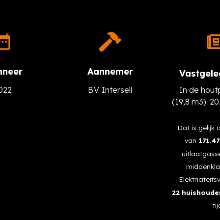
neer
Aannemer
Vastgel
022
B.V. Intersell
In de hout
(19,8 m3): 2
Dat is gelijk 
van
171.4
uitlaatgass
middenkla
Elektriciteit
22 huishoude
tij