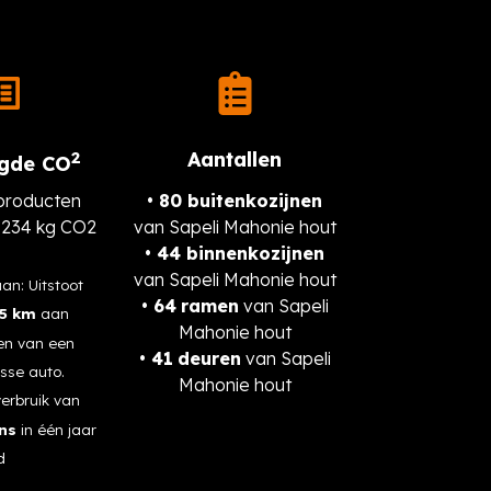
2
Aantallen
egde CO
producten
• 80 buiten
kozijnen
0.234 kg CO2
van Sapeli Mahonie hout
• 44 binnenkozijnen
van Sapeli Mahonie hout
aan: Uitstoot
• 64
ramen
van Sapeli
75 km
aan
Mahonie hout
en van een
• 41
deuren
van Sapeli
sse auto.
Mahonie hout
sverbruik van
ns
in één jaar
d